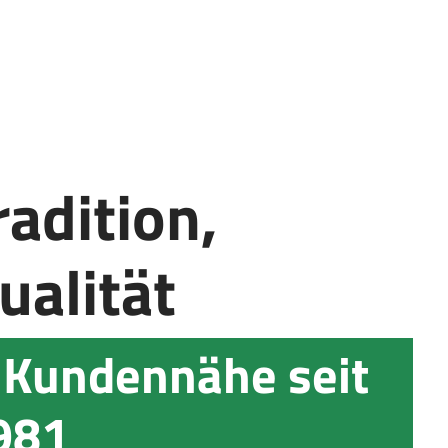
radition,
ualität
 Kundennähe seit
981