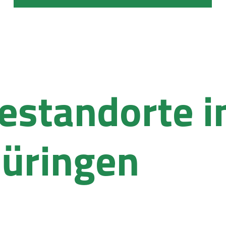
estandorte i
üringen