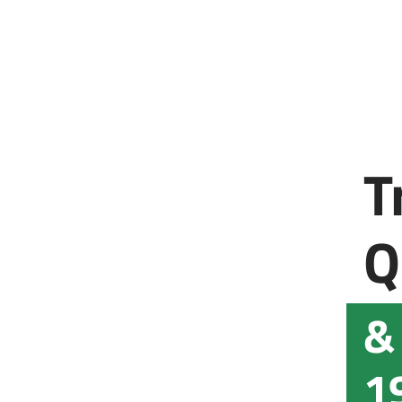
T
Q
&
1