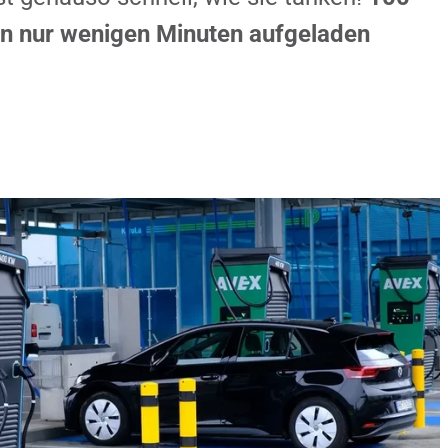
n nur wenigen Minuten aufgeladen
epark für Pkw und Lkw
chmoderne Schnellladelösungen: Vier
t insgesamt acht Anschlüssen bieten
kW.