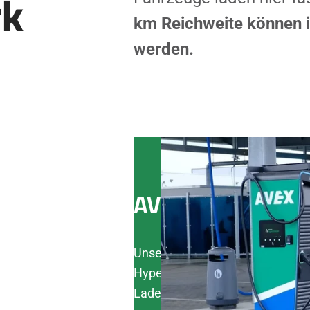
rk
km Reichweite können i
werden.
AVEX Schnelllad
Unser neuer Ladepark bietet ho
Hypercharger Ladestationen mi
Ladeleistungen von bis zu 400 