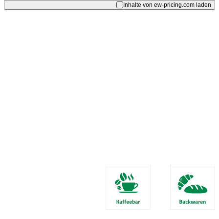
Inhalte von ew-pricing.com laden
Ohne Gewähr.
Preisänderungen können verzögert dargestellt werden. Es gelten die Preise
an der Zapfsäule.
Unsere
Services in
Frechen -
Gleueler Str.