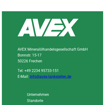
50226 Frechen - Bonnstr.
50226 Frechen - Bonnstr. (TA)
50226 Frechen - Gleueler Str.
50226 Frechen - Kölner Str.
50354 Hürth (TA)
50767 Köln - Konrad-Hausmann-
AVEX Mineralölhandelsgesellschaft GmbH
Str.
Bonnstr. 15-17
50933 Köln - Aachener Str.
50226 Frechen
53340 Meckenheim
Tel: +49 2234 95733-151
53881 Euskirchen
E-Mail:
info@avex-tankstellen.de
Thüringen
Unternehmen
Standorte
36457 Urnshausen (TA)