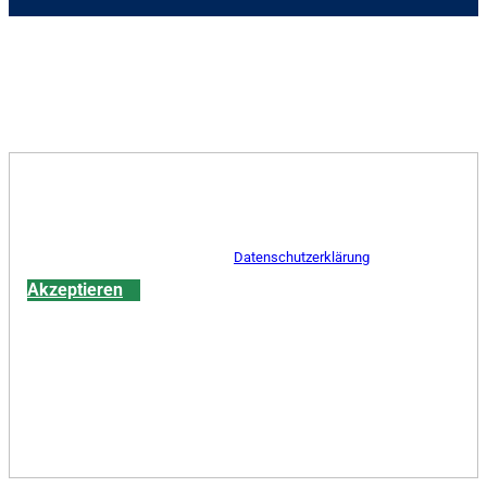
Aktuelle Preise in Frechen - Gleueler Str.
Mit der Anzeige dieses Kalenders werden Daten an ew-
pricing übertragen.
Hinweise dazu erhalten Sie in der
Datenschutzerklärung
.
Akzeptieren