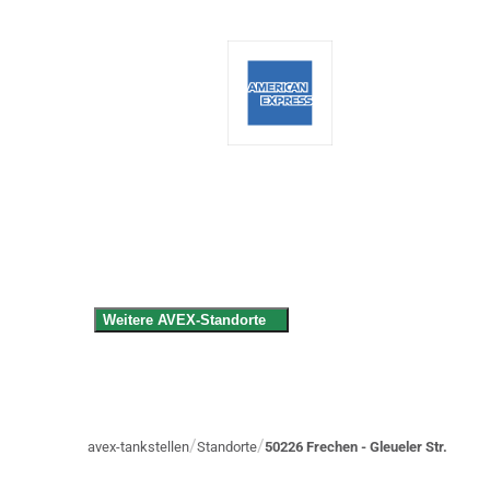
Weitere AVEX-Standorte
Nordrhein-Westfalen
44269 Dortmund
50126 Bergheim
avex-tankstellen
Standorte
50226 Frechen - Gleueler Str.
50226 Frechen - Aachener Str.